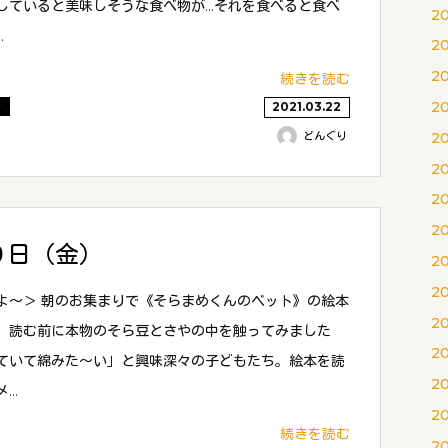
していると美味しそうな食べ物が…それを食べると食べ
2
…
2
2
続きを読む
2
り
2021.03.22
2
どんぐり
2
2
2
９日（金）
2
2
よ〜＞ 朝のお集まりで《そらまめくんのベット》の絵本
2
。読む前に本物のそら豆とさやの中を触ってみました
2
ていて綿みた〜い」と興味深々の子どもたち。絵本を読
2
メ…
2
続きを読む
2