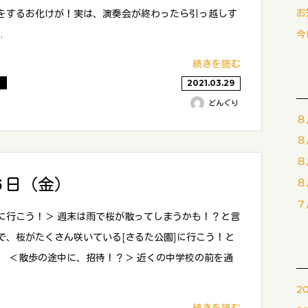
お
をするお化けが！実は、演奏会が終わったら引っ越しす
今
…
続きを読む
り
2021.03.29
どんぐり
８
８
８
６日（金）
８
７
に行こう！＞ 週末は雨で桜が散ってしまうかも！？と言
で、桜がたくさん咲いている[さるた公園]に行こう！と
。 ＜散歩の途中に、招待！？＞ 近くの中学校の前を通
2