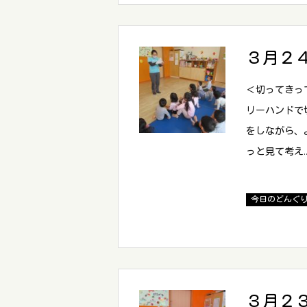
３月２
＜切ってきっ
リーハンドで
をしながら、
っと見て考え
今日のどんぐ
３月２