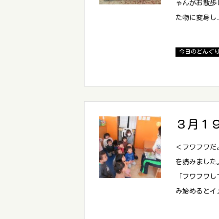
ゃんがお散歩
た物に変身し
今日のどんぐ
３月１
＜フワフワだ
を読みました
「フワフワし
み始めるとイ