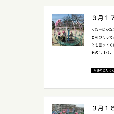
３月１
＜なーにかな
どをつくって
とを言ってく
ものは「バナ
今日のどんぐ
３月１