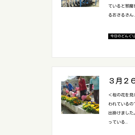
ていると邪魔
るおさるさん
今日のどんぐ
３月２
＜桜の花を見
われているの
出掛けました
っている…